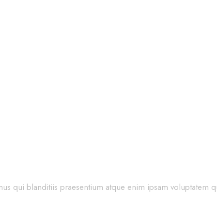
ionable wardrobe
us qui blanditiis praesentium atque enim ipsam voluptatem qu