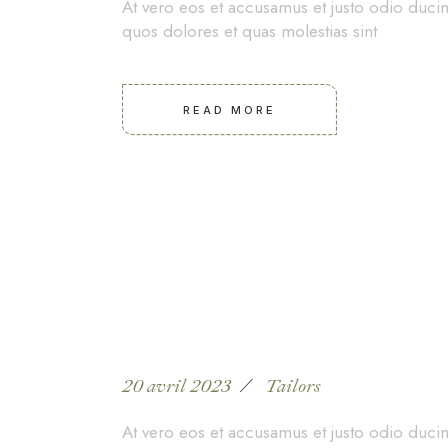
At vero eos et accusamus et justo odio ducim
quos dolores et quas molestias sint
READ MORE
Spring-summer fas
20 avril 2023
Tailors
At vero eos et accusamus et justo odio ducim