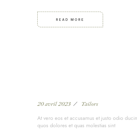
READ MORE
Colorful and fash
20 avril 2023
Tailors
At vero eos et accusamus et justo odio ducim
quos dolores et quas molestias sint