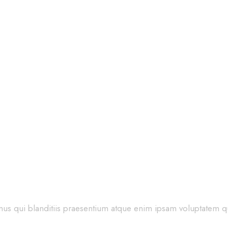
 elegant event
us qui blanditiis praesentium atque enim ipsam voluptatem qu