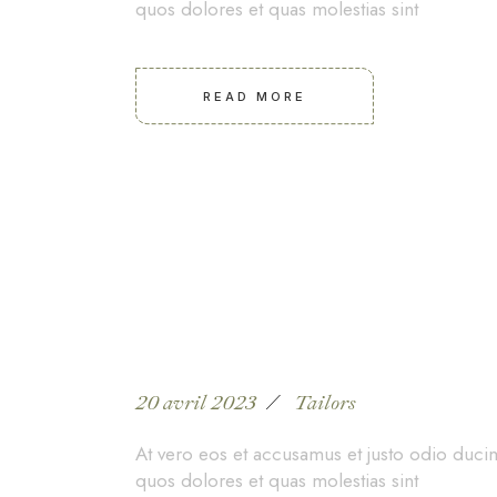
quos dolores et quas molestias sint
READ MORE
Handmade suit for
20 avril 2023
Tailors
At vero eos et accusamus et justo odio ducim
quos dolores et quas molestias sint