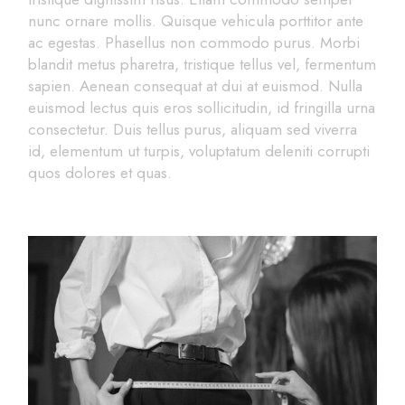
nunc ornare mollis. Quisque vehicula porttitor ante
ac egestas. Phasellus non commodo purus. Morbi
blandit metus pharetra, tristique tellus vel, fermentum
sapien. Aenean consequat at dui at euismod. Nulla
euismod lectus quis eros sollicitudin, id fringilla urna
consectetur. Duis tellus purus, aliquam sed viverra
id, elementum ut turpis, voluptatum deleniti corrupti
quos dolores et quas.