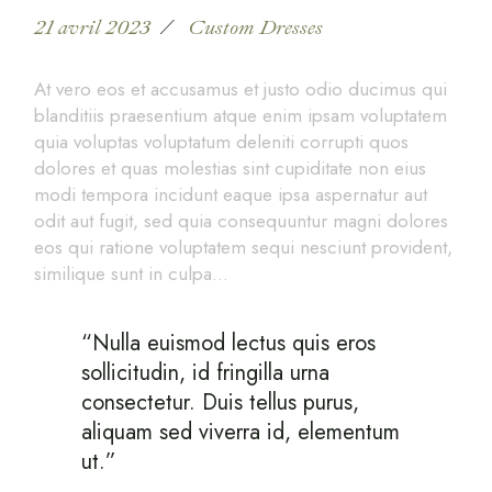
21 avril 2023
Custom Dresses
At vero eos et accusamus et justo odio ducimus qui
blanditiis praesentium atque enim ipsam voluptatem
quia voluptas voluptatum deleniti corrupti quos
dolores et quas molestias sint cupiditate non eius
modi tempora incidunt eaque ipsa aspernatur aut
odit aut fugit, sed quia consequuntur magni dolores
eos qui ratione voluptatem sequi nesciunt provident,
similique sunt in culpa…
“Nulla euismod lectus quis eros
sollicitudin, id fringilla urna
consectetur. Duis tellus purus,
aliquam sed viverra id, elementum
ut.”