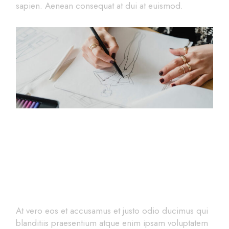
sapien. Aenean consequat at dui at euismod.
Introducing the Quality
Tailors
At vero eos et accusamus et justo odio ducimus qui
blanditiis praesentium atque enim ipsam voluptatem