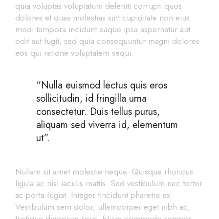
quia voluptas voluptatum deleniti corrupti quos
dolores et quas molestias sint cupiditate non eius
modi tempora incidunt eaque ipsa aspernatur aut
odit aut fugit, sed quia consequuntur magni dolores
eos qui ratione voluptatem sequi.
“Nulla euismod lectus quis eros
sollicitudin, id fringilla urna
consectetur. Duis tellus purus,
aliquam sed viverra id, elementum
ut”.
Nullam sit amet molestie neque. Quisque rhoncus
ligula ac nisl iaculis mattis. Sed vestibulum nec tortor
ac porta fugiat. Integer tincidunt pharetra ex.
Vestibulum sem dolor, ullamcorper eget nibh ac,
tristique dignissim risus. Etiam commodo semper