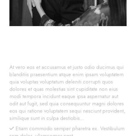
Create Your Style
At vero eos et accusamus et justo odio ducimus qui
blanditiis praesentium atque enim ipsam voluptatem
quia voluptas voluptatum deleniti corrupti quos
dolores et quas molestias sint cupiditate non eius
modi tempora incidunt eaque ipsa aspernatur aut
odit aut fugit, sed quia consequuntur magni dolores
eos qui ratione voluptatem sequi nesciunt provident,
similique sunt in culpa destiobis…
Etiam commodo semper pharetra ex. Vestibulum
sem dolor, ullamcorper eget