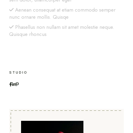
Aenean consequat at etiam commodo semper
nunc ornare mollis. Quisqe
Phasellus non nullam sit amet molestie neque.
Quisque rhoncus
STUDIO