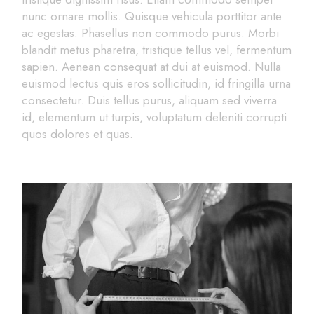
nunc ornare mollis. Quisque vehicula porttitor ante
ac egestas. Phasellus non commodo purus. Morbi
blandit metus pharetra, tristique tellus vel, fermentum
sapien. Aenean consequat at dui at euismod. Nulla
euismod lectus quis eros sollicitudin, id fringilla urna
consectetur. Duis tellus purus, aliquam sed viverra
id, elementum ut turpis, voluptatum deleniti corrupti
quos dolores et quas.