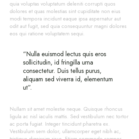
quia voluptas voluptatum deleniti corrupti quos
dolores et quas molestias sint cupiditate non eius
modi tempora incidunt eaque ipsa aspernatur aut
odit aut fugit, sed quia consequuntur magni dolores
eos qui ratione voluptatem sequi.
“Nulla euismod lectus quis eros
sollicitudin, id fringilla urna
consectetur. Duis tellus purus,
aliquam sed viverra id, elementum
ut”.
Nullam sit amet molestie neque. Quisque rhoncus
ligula ac nisl iaculis mattis. Sed vestibulum nec tortor
ac porta fugiat. Integer tincidunt pharetra ex.
Vestibulum sem dolor, ullamcorper eget nibh ac,
tristique dignissim risus. Etiam commodo semper