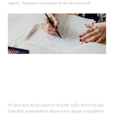
sapien. Aenean consequat at dui at euismod.
Introducing the Quality
Tailors
At vero eos et accusamus et justo odio ducimus qui
blanditiis praesentium atque enim ipsam voluptatem