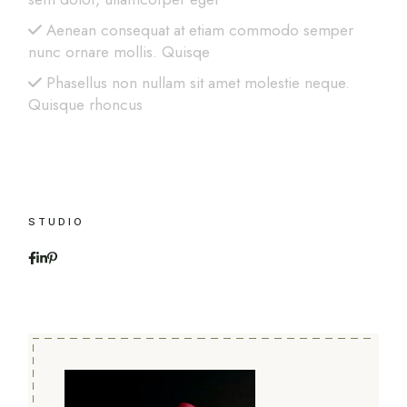
Aenean consequat at etiam commodo semper
nunc ornare mollis. Quisqe
Phasellus non nullam sit amet molestie neque.
Quisque rhoncus
STUDIO