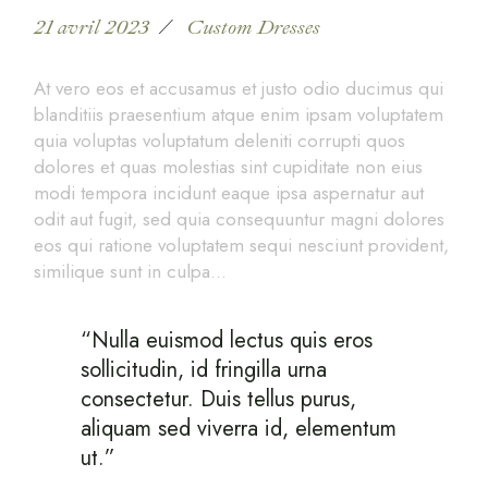
21 avril 2023
Custom Dresses
At vero eos et accusamus et justo odio ducimus qui
blanditiis praesentium atque enim ipsam voluptatem
quia voluptas voluptatum deleniti corrupti quos
dolores et quas molestias sint cupiditate non eius
modi tempora incidunt eaque ipsa aspernatur aut
odit aut fugit, sed quia consequuntur magni dolores
eos qui ratione voluptatem sequi nesciunt provident,
similique sunt in culpa…
“Nulla euismod lectus quis eros
sollicitudin, id fringilla urna
consectetur. Duis tellus purus,
aliquam sed viverra id, elementum
ut.”