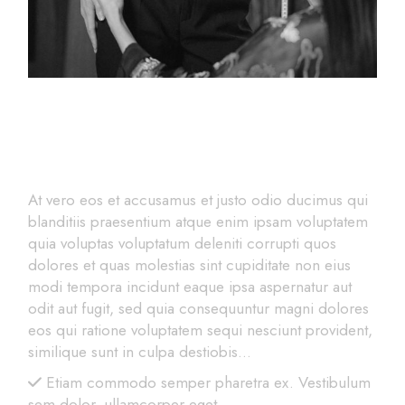
Create Your Style
At vero eos et accusamus et justo odio ducimus qui
blanditiis praesentium atque enim ipsam voluptatem
quia voluptas voluptatum deleniti corrupti quos
dolores et quas molestias sint cupiditate non eius
modi tempora incidunt eaque ipsa aspernatur aut
odit aut fugit, sed quia consequuntur magni dolores
eos qui ratione voluptatem sequi nesciunt provident,
similique sunt in culpa destiobis…
Etiam commodo semper pharetra ex. Vestibulum
sem dolor, ullamcorper eget