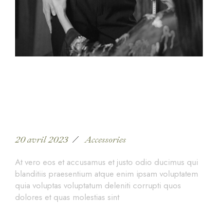
Workshops for tailors
around the world
20 avril 2023
Accessories
At vero eos et accusamus et justo odio ducimus qui
blanditiis praesentium atque enim ipsam voluptatem
quia voluptas voluptatum deleniti corrupti quos
dolores et quas molestias sint