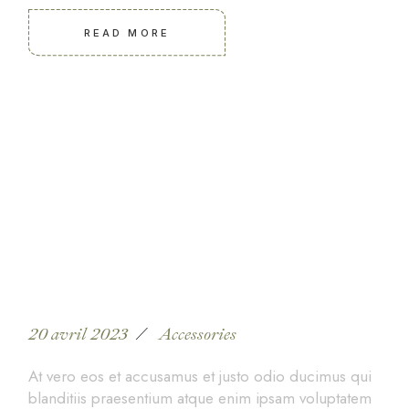
READ MORE
Ladies bespoke tailored
shirts & blouses
20 avril 2023
Accessories
At vero eos et accusamus et justo odio ducimus qui
blanditiis praesentium atque enim ipsam voluptatem