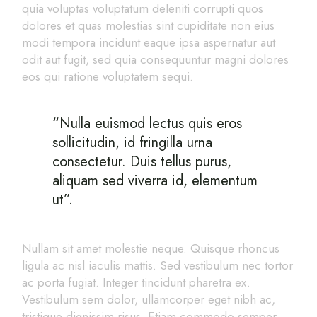
quia voluptas voluptatum deleniti corrupti quos
dolores et quas molestias sint cupiditate non eius
modi tempora incidunt eaque ipsa aspernatur aut
odit aut fugit, sed quia consequuntur magni dolores
eos qui ratione voluptatem sequi.
“Nulla euismod lectus quis eros
sollicitudin, id fringilla urna
consectetur. Duis tellus purus,
aliquam sed viverra id, elementum
ut”.
Nullam sit amet molestie neque. Quisque rhoncus
ligula ac nisl iaculis mattis. Sed vestibulum nec tortor
ac porta fugiat. Integer tincidunt pharetra ex.
Vestibulum sem dolor, ullamcorper eget nibh ac,
tristique dignissim risus. Etiam commodo semper