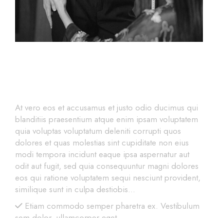
Create Your Style
At vero eos et accusamus et justo odio ducimus qui
blanditiis praesentium atque enim ipsam voluptatem
quia voluptas voluptatum deleniti corrupti quos
dolores et quas molestias sint cupiditate non eius
modi tempora incidunt eaque ipsa aspernatur aut
odit aut fugit, sed quia consequuntur magni dolores
eos qui ratione voluptatem sequi nesciunt provident,
similique sunt in culpa destiobis…
Etiam commodo semper pharetra ex. Vestibulum
sem dolor, ullamcorper eget