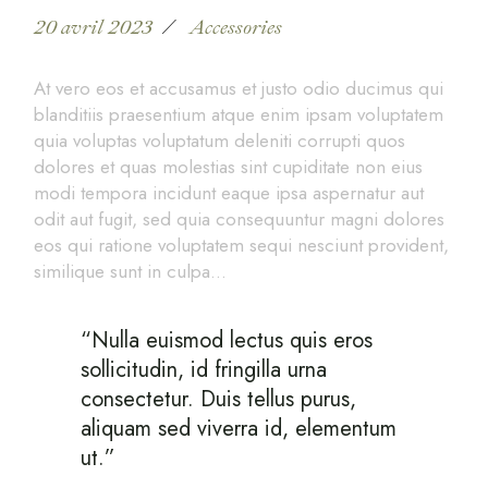
20 avril 2023
Accessories
At vero eos et accusamus et justo odio ducimus qui
blanditiis praesentium atque enim ipsam voluptatem
quia voluptas voluptatum deleniti corrupti quos
dolores et quas molestias sint cupiditate non eius
modi tempora incidunt eaque ipsa aspernatur aut
odit aut fugit, sed quia consequuntur magni dolores
eos qui ratione voluptatem sequi nesciunt provident,
similique sunt in culpa…
“Nulla euismod lectus quis eros
sollicitudin, id fringilla urna
consectetur. Duis tellus purus,
aliquam sed viverra id, elementum
ut.”