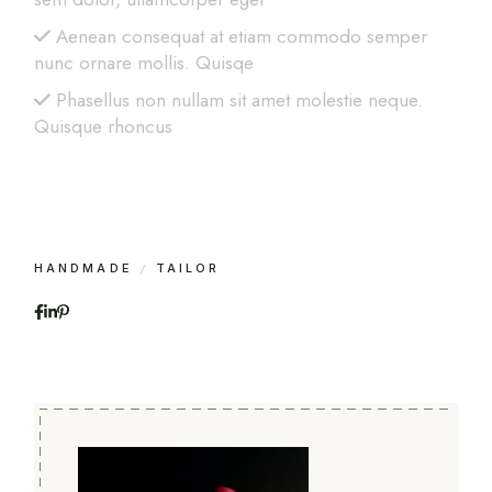
Aenean consequat at etiam commodo semper
nunc ornare mollis. Quisqe
Phasellus non nullam sit amet molestie neque.
Quisque rhoncus
HANDMADE
TAILOR