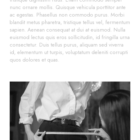
nunc ornare mollis. Quisque vehicula porttitor ante
ac egestas. Phasellus non commodo purus. Morbi
blandit metus pharetra, tristique tellus vel, fermentum
sapien. Aenean consequat at dui at euismod. Nulla
euismod lectus quis eros sollicitudin, id fringilla urna
consectetur. Duis tellus purus, aliquam sed viverra
id, elementum ut turpis, voluptatum deleniti corrupti
quos dolores et quas.