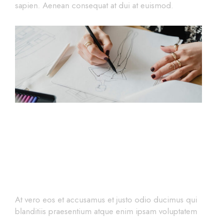
sapien. Aenean consequat at dui at euismod.
Introducing the Quality
Tailors
At vero eos et accusamus et justo odio ducimus qui
blanditiis praesentium atque enim ipsam voluptatem